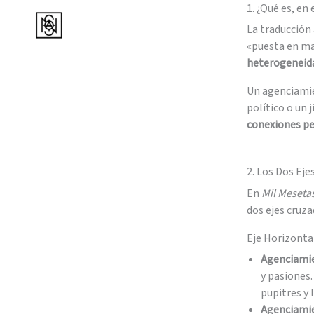
Ir
1. ¿Qué es, en
al
La traducción 
contenido
«puesta en ma
heterogeneida
Un agenciamien
político o un 
conexiones p
2. Los Dos Ej
En
Mil Meseta
dos ejes cruza
Eje Horizonta
Agenciamie
y pasiones.
pupitres y l
Agenciamie