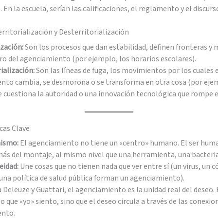
 En la escuela, serían las calificaciones, el reglamento y el discur
Territorialización y Desterritorialización
ización:
Son los procesos que dan estabilidad, definen fronteras y
ro del agenciamiento (por ejemplo, los horarios escolares).
ialización:
Son las líneas de fuga, los movimientos por los cuales 
nto cambia, se desmorona o se transforma en otra cosa (por eje
cuestiona la autoridad o una innovación tecnológica que rompe el 
icas Clave
ismo:
El agenciamiento no tiene un «centro» humano. El ser hum
ás del montaje, al mismo nivel que una herramienta, una bacteria
idad:
Une cosas que no tienen nada que ver entre sí (un virus, un c
una política de salud pública forman un agenciamiento).
 Deleuze y Guattari, el agenciamiento es la unidad real del deseo. 
o que «yo» siento, sino que el deseo circula a través de las conexio
ento.