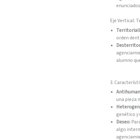
enunciados.
Eje Vertical: 
Territorial
orden dent
Desterritor
agenciamie
alumno que 
3. Característ
Antihuman
una pieza m
Heterogene
genético y 
Deseo:
Para
algo intern
agenciami