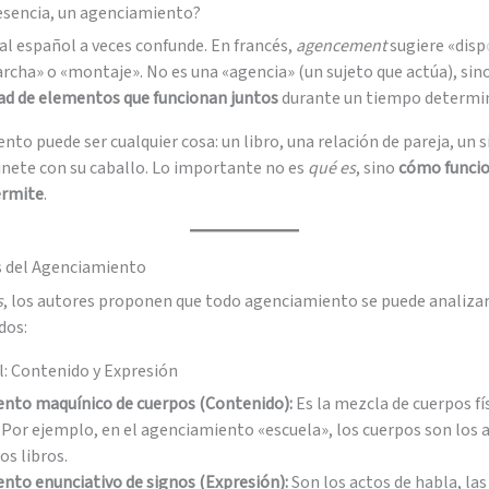
 esencia, un agenciamiento?
al español a veces confunde. En francés,
agencement
sugiere «disp
rcha» o «montaje». No es una «agencia» (un sujeto que actúa), sin
d de elementos que funcionan juntos
durante un tiempo determi
to puede ser cualquier cosa: un libro, una relación de pareja, un 
jinete con su caballo. Lo importante no es
qué es
, sino
cómo funcio
ermite
.
es del Agenciamiento
s
, los autores proponen que todo agenciamiento se puede analiza
dos:
l: Contenido y Expresión
nto maquínico de cuerpos (Contenido):
Es la mezcla de cuerpos fí
 Por ejemplo, en el agenciamiento «escuela», los cuerpos son los 
os libros.
nto enunciativo de signos (Expresión):
Son los actos de habla, las 