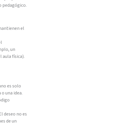
so pedagógico.
 mantienen el
el
mplo, un
aula física).
ano es solo
 o una idea.
ódigo
El deseo no es
nes de un