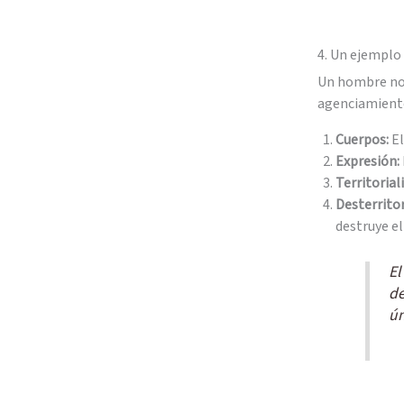
4. Un ejemplo 
Un hombre no 
agenciamiento
Cuerpos:
El
Expresión:
Territorial
Desterritor
destruye el
El
de
ún