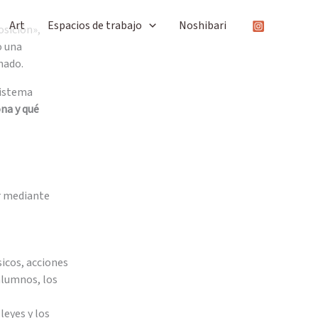
Art
Espacios de trabajo
Noshibari
osición»,
o una
nado.
sistema
na y qué
r mediante
sicos, acciones
alumnos, los
leyes y los