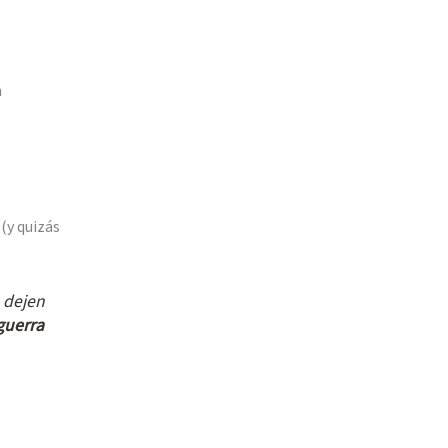
n
(y quizás
 dejen
guerra